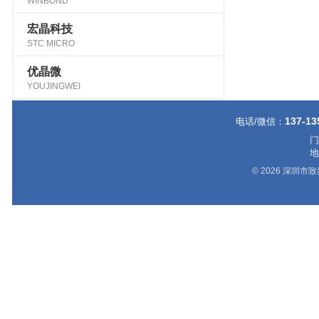
WINBOND
宏晶科技
STC MICRO
优晶微
YOUJINGWEI
137-13
电话/微信：
门
地
© 2026 深圳市致新科科