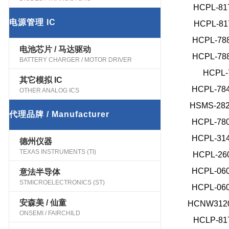
HCPL-81
电源管理 IC
HCPL-81
HCPL-78
电池芯片 / 马达驱动
HCPL-78
BATTERY CHARGER / MOTOR DRIVER
HCPL-
其它模拟 IC
HCPL-78
OTHER ANALOG ICS
HSMS-28
代理品牌 / Manufacturer
HCPL-78
HCPL-31
德州仪器
TEXAS INSTRUMENTS (TI)
HCPL-260
HCPL-06
意法半导体
STMICROELECTRONICS (ST)
HCPL-06
安森美 / 仙童
HCNW312
ONSEMI / FAIRCHILD
HCLP-81